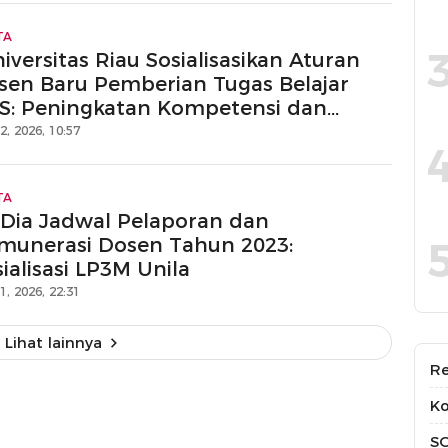
TA
iversitas Riau Sosialisasikan Aturan
sen Baru Pemberian Tugas Belajar
S: Peningkatan Kompetensi dan
rier Pegawai”
12, 2026, 10:57
TA
i Dia Jadwal Pelaporan dan
munerasi Dosen Tahun 2023:
ialisasi LP3M Unila
11, 2026, 22:31
Lihat lainnya
Re
Ko
S