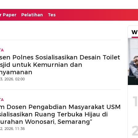
or Paper
Pelatihan
Tes
W
TA
en Polnes Sosialisasikan Desain Toilet
sjid untuk Kemurnian dan
nyamanan
13, 2026, 02:00
TA
im Dosen Pengabdian Masyarakat USM
ialisasikan Ruang Terbuka Hijau di
lurahan Wonosari, Semarang”
12, 2026, 11:36