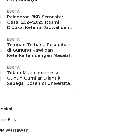
BERITA
3
Pelaporan BKD Semester
Gasal 2024/2025 Resmi
Dibuka: Ketahui Jadwal dan
Prosesnya
BERITA
4
Temuan Terbaru: Pesugihan
di Gunung Kawi dan
Keterkaitan dengan Masalah
Kesehatan Mental
BERITA
5
Tokoh Muda Indonesia
Gugun Gumilar Dilantik
Sebagai Dosen di Universitas
Indonesia dan Akan Mengajar
Berbagai Mata Kuliah
daksi
de Etik
OP Wartawan