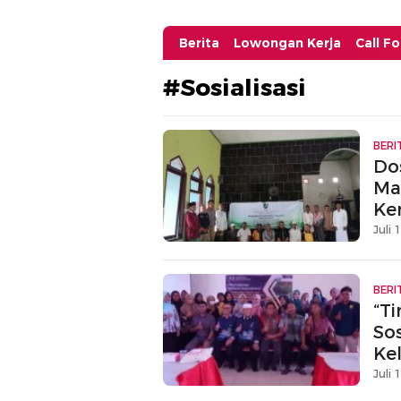
Berita
Lowongan Kerja
Call F
#Sosialisasi
BERI
Dos
Ma
Ke
Juli 
BERI
“T
Sos
Ke
Juli 