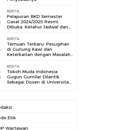
BERITA
3
Pelaporan BKD Semester
Gasal 2024/2025 Resmi
Dibuka: Ketahui Jadwal dan
Prosesnya
BERITA
4
Temuan Terbaru: Pesugihan
di Gunung Kawi dan
Keterkaitan dengan Masalah
Kesehatan Mental
BERITA
5
Tokoh Muda Indonesia
Gugun Gumilar Dilantik
Sebagai Dosen di Universitas
Indonesia dan Akan Mengajar
Berbagai Mata Kuliah
daksi
de Etik
OP Wartawan