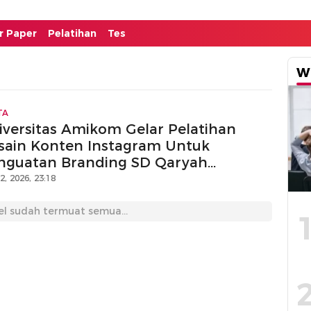
or Paper
Pelatihan
Tes
W
TA
iversitas Amikom Gelar Pelatihan
sain Konten Instagram Untuk
nguatan Branding SD Qaryah
ayyibah Purwokerto
12, 2026, 23:18
el sudah termuat semua...