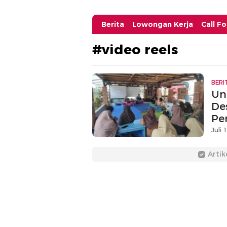
Berita
Lowongan Kerja
Call F
#video reels
BERI
Un
De
Pe
Th
Juli 
Artik