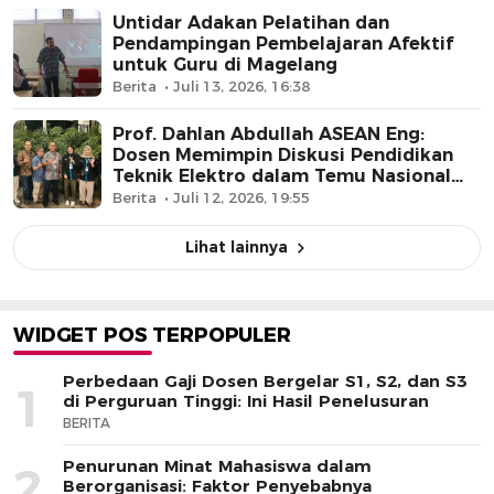
Untidar Adakan Pelatihan dan
Pendampingan Pembelajaran Afektif
untuk Guru di Magelang
Berita
Juli 13, 2026, 16:38
Prof. Dahlan Abdullah ASEAN Eng:
Dosen Memimpin Diskusi Pendidikan
Teknik Elektro dalam Temu Nasional
FORTEI 2023″
Berita
Juli 12, 2026, 19:55
Lihat lainnya
WIDGET POS TERPOPULER
Perbedaan Gaji Dosen Bergelar S1, S2, dan S3
1
di Perguruan Tinggi: Ini Hasil Penelusuran
BERITA
Penurunan Minat Mahasiswa dalam
2
Berorganisasi: Faktor Penyebabnya