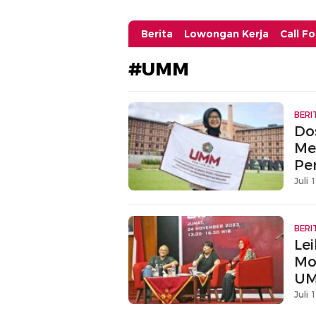
Berita
Lowongan Kerja
Call F
#UMM
BERI
Do
Me
Pe
Juli 
BERI
Lei
Mo
U
Juli 