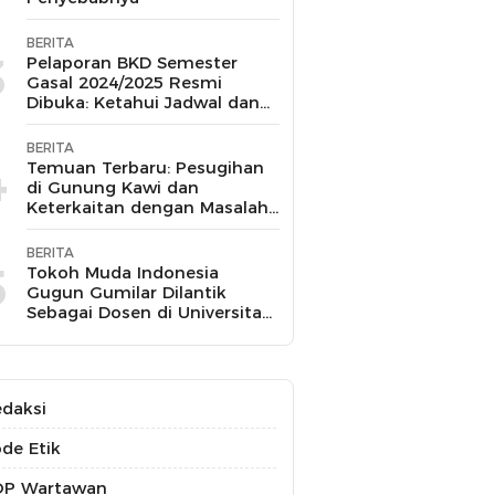
BERITA
3
Pelaporan BKD Semester
Gasal 2024/2025 Resmi
Dibuka: Ketahui Jadwal dan
Prosesnya
BERITA
4
Temuan Terbaru: Pesugihan
di Gunung Kawi dan
Keterkaitan dengan Masalah
Kesehatan Mental
BERITA
5
Tokoh Muda Indonesia
Gugun Gumilar Dilantik
Sebagai Dosen di Universitas
Indonesia dan Akan Mengajar
Berbagai Mata Kuliah
daksi
de Etik
OP Wartawan