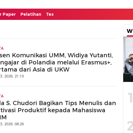
or Paper
Pelatihan
Tes
W
TA
sen Komunikasi UMM, Widiya Yutanti,
ngajar di Polandia melalui Erasmus+,
rtama dari Asia di UKW
13, 2026, 21:10
TA
la S. Chudori Bagikan Tips Menulis dan
tivasi Produktif kepada Mahasiswa
MM
13, 2026, 08:26