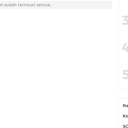
el sudah termuat semua...
Re
Ko
S