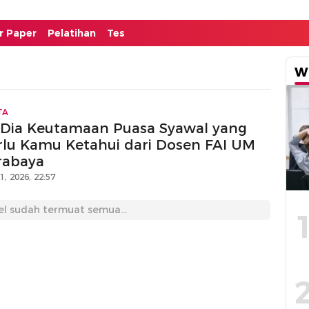
or Paper
Pelatihan
Tes
W
TA
i Dia Keutamaan Puasa Syawal yang
rlu Kamu Ketahui dari Dosen FAI UM
rabaya
11, 2026, 22:57
el sudah termuat semua...