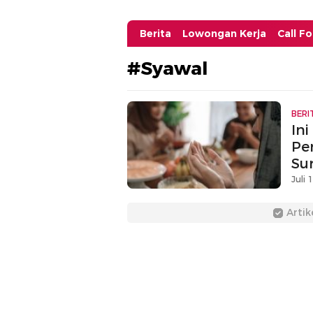
Berita
Lowongan Kerja
Call F
#Syawal
BERI
In
Pe
Su
Juli 
Artik