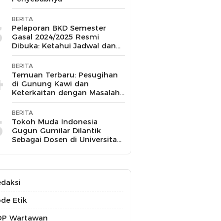
BERITA
3
Pelaporan BKD Semester
Gasal 2024/2025 Resmi
Dibuka: Ketahui Jadwal dan
Prosesnya
BERITA
4
Temuan Terbaru: Pesugihan
di Gunung Kawi dan
Keterkaitan dengan Masalah
Kesehatan Mental
BERITA
5
Tokoh Muda Indonesia
Gugun Gumilar Dilantik
Sebagai Dosen di Universitas
Indonesia dan Akan Mengajar
Berbagai Mata Kuliah
daksi
de Etik
OP Wartawan