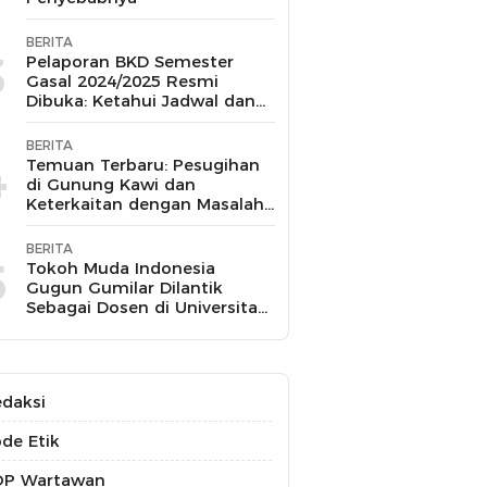
BERITA
3
Pelaporan BKD Semester
Gasal 2024/2025 Resmi
Dibuka: Ketahui Jadwal dan
Prosesnya
BERITA
4
Temuan Terbaru: Pesugihan
di Gunung Kawi dan
Keterkaitan dengan Masalah
Kesehatan Mental
BERITA
5
Tokoh Muda Indonesia
Gugun Gumilar Dilantik
Sebagai Dosen di Universitas
Indonesia dan Akan Mengajar
Berbagai Mata Kuliah
daksi
de Etik
OP Wartawan