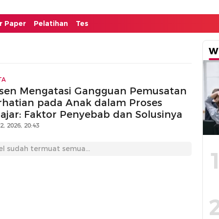
or Paper
Pelatihan
Tes
W
TA
sen Mengatasi Gangguan Pemusatan
rhatian pada Anak dalam Proses
lajar: Faktor Penyebab dan Solusinya
12, 2026, 20:43
el sudah termuat semua...