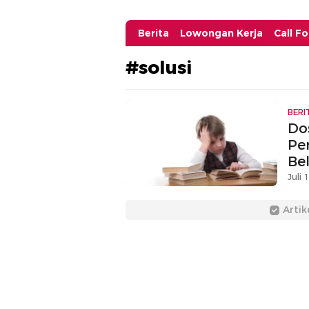
Berita
Lowongan Kerja
Call F
#solusi
BERI
Do
Pe
Be
Juli 
Artik