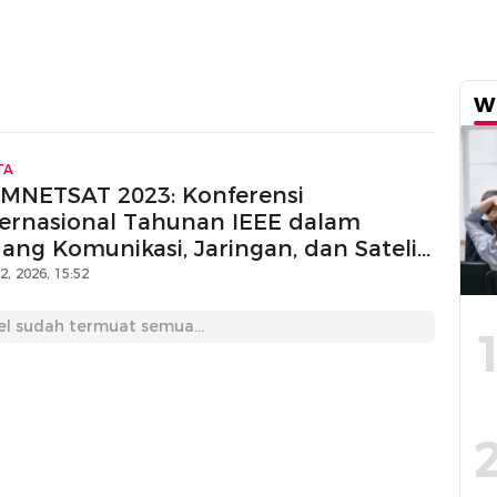
W
TA
MNETSAT 2023: Konferensi
ternasional Tahunan IEEE dalam
dang Komunikasi, Jaringan, dan Satelit
 Malang
12, 2026, 15:52
el sudah termuat semua...