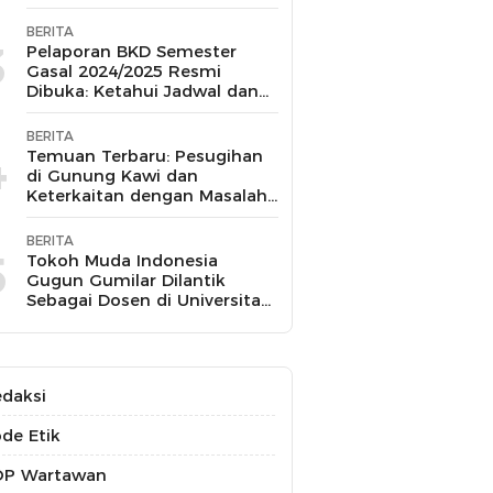
BERITA
3
Pelaporan BKD Semester
Gasal 2024/2025 Resmi
Dibuka: Ketahui Jadwal dan
Prosesnya
BERITA
4
Temuan Terbaru: Pesugihan
di Gunung Kawi dan
Keterkaitan dengan Masalah
Kesehatan Mental
BERITA
5
Tokoh Muda Indonesia
Gugun Gumilar Dilantik
Sebagai Dosen di Universitas
Indonesia dan Akan Mengajar
Berbagai Mata Kuliah
daksi
de Etik
OP Wartawan