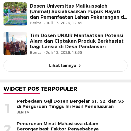
Dosen Universitas Malikussaleh
(Unimal) Sosialisasikan Pupuk Hayati
dan Pemanfaatan Lahan Pekarangan di
Nisam, Aceh Utara
Berita
Juli 13, 2026, 12:49
Tim Dosen UNAIR Manfaatkan Potensi
Alam dan Ciptakan Produk Berkhasiat
bagi Lansia di Desa Pandansari
Berita
Juli 12, 2026, 18:55
Lihat lainnya
WIDGET POS TERPOPULER
Perbedaan Gaji Dosen Bergelar S1, S2, dan S3
1
di Perguruan Tinggi: Ini Hasil Penelusuran
BERITA
Penurunan Minat Mahasiswa dalam
2
Berorganisasi: Faktor Penyebabnya