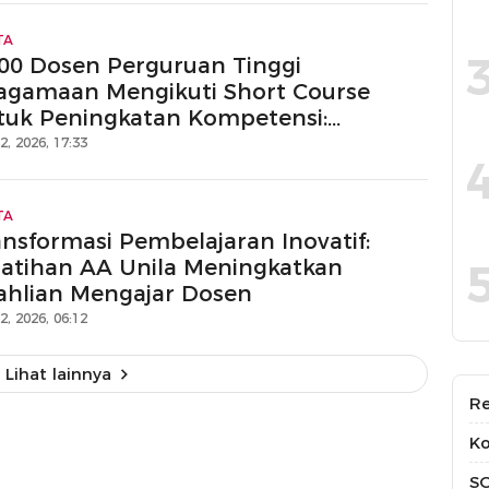
TA
500 Dosen Perguruan Tinggi
agamaan Mengikuti Short Course
tuk Peningkatan Kompetensi:
negaskan Profesionalitas dan Inovasi
12, 2026, 17:33
lam Pendidikan
TA
ansformasi Pembelajaran Inovatif:
latihan AA Unila Meningkatkan
ahlian Mengajar Dosen
12, 2026, 06:12
Lihat lainnya
Re
Ko
S