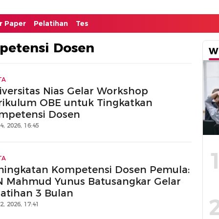
or Paper
Pelatihan
Tes
petensi Dosen
W
TA
iversitas Nias Gelar Workshop
rikulum OBE untuk Tingkatkan
mpetensi Dosen
14, 2026, 16:45
TA
ningkatan Kompetensi Dosen Pemula:
N Mahmud Yunus Batusangkar Gelar
latihan 3 Bulan
12, 2026, 17:41