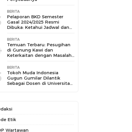
BERITA
3
Pelaporan BKD Semester
Gasal 2024/2025 Resmi
Dibuka: Ketahui Jadwal dan
Prosesnya
BERITA
4
Temuan Terbaru: Pesugihan
di Gunung Kawi dan
Keterkaitan dengan Masalah
Kesehatan Mental
BERITA
5
Tokoh Muda Indonesia
Gugun Gumilar Dilantik
Sebagai Dosen di Universitas
Indonesia dan Akan Mengajar
Berbagai Mata Kuliah
daksi
de Etik
OP Wartawan