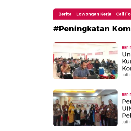
Berita
Lowongan Kerja
Call F
#Peningkatan Kom
BERI
Un
Ku
Ko
Juli 
BERI
Pe
UI
Pe
Juli 