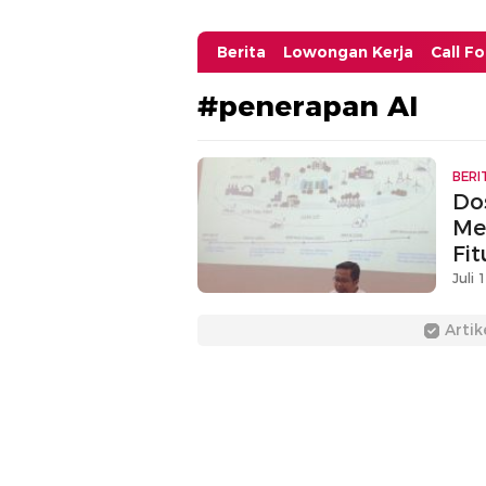
Berita
Lowongan Kerja
Call F
#penerapan AI
BERI
Do
Me
Fi
Juli 
Artik