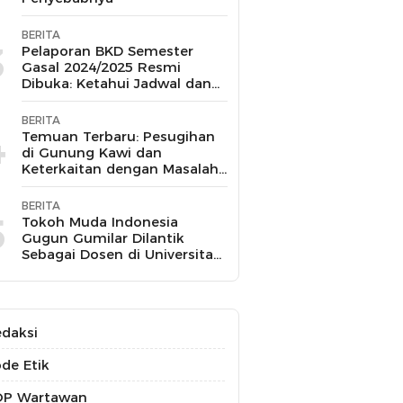
BERITA
3
Pelaporan BKD Semester
Gasal 2024/2025 Resmi
Dibuka: Ketahui Jadwal dan
Prosesnya
BERITA
4
Temuan Terbaru: Pesugihan
di Gunung Kawi dan
Keterkaitan dengan Masalah
Kesehatan Mental
BERITA
5
Tokoh Muda Indonesia
Gugun Gumilar Dilantik
Sebagai Dosen di Universitas
Indonesia dan Akan Mengajar
Berbagai Mata Kuliah
daksi
de Etik
OP Wartawan