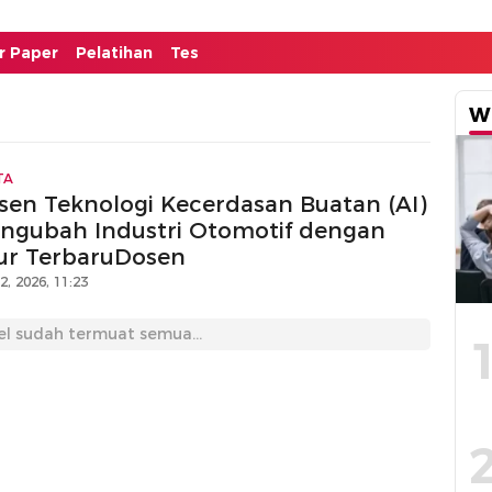
or Paper
Pelatihan
Tes
W
TA
sen Teknologi Kecerdasan Buatan (AI)
ngubah Industri Otomotif dengan
tur TerbaruDosen
12, 2026, 11:23
el sudah termuat semua...