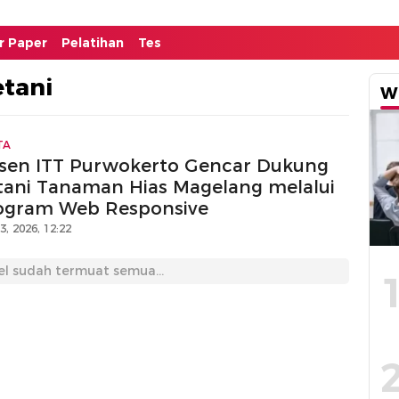
or Paper
Pelatihan
Tes
tani
W
TA
sen ITT Purwokerto Gencar Dukung
tani Tanaman Hias Magelang melalui
ogram Web Responsive
13, 2026, 12:22
el sudah termuat semua...