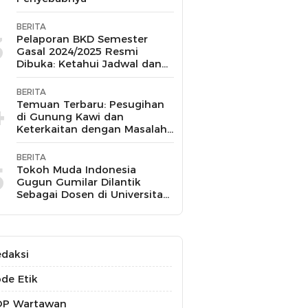
BERITA
3
Pelaporan BKD Semester
Gasal 2024/2025 Resmi
Dibuka: Ketahui Jadwal dan
Prosesnya
BERITA
4
Temuan Terbaru: Pesugihan
di Gunung Kawi dan
Keterkaitan dengan Masalah
Kesehatan Mental
BERITA
5
Tokoh Muda Indonesia
Gugun Gumilar Dilantik
Sebagai Dosen di Universitas
Indonesia dan Akan Mengajar
Berbagai Mata Kuliah
daksi
de Etik
OP Wartawan