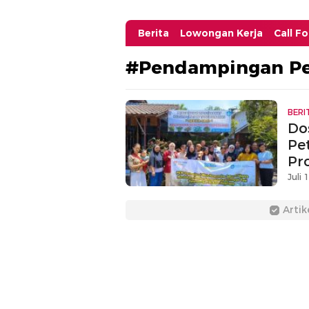
Berita
Lowongan Kerja
Call F
#Pendampingan Pe
BERI
Do
Pe
Pr
Juli 
Artik