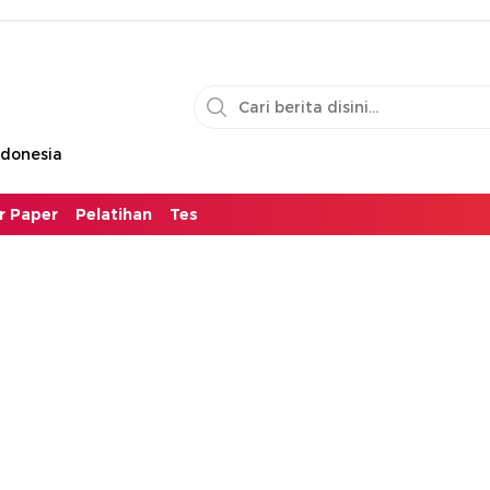
ndonesia
or Paper
Pelatihan
Tes