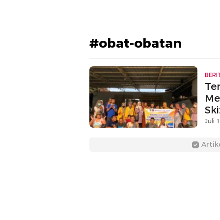
#obat-obatan
BERI
Ter
Me
Sk
Me
Juli 
Artik