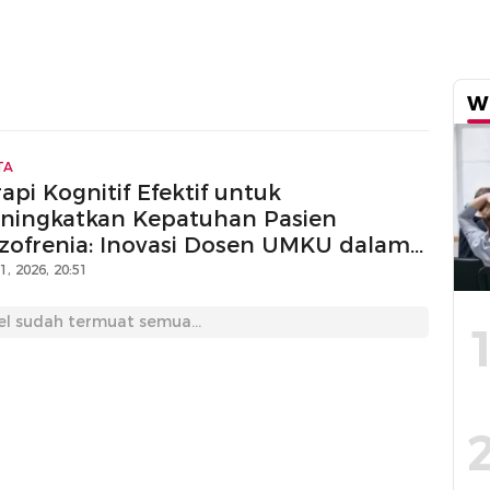
W
TA
api Kognitif Efektif untuk
ningkatkan Kepatuhan Pasien
izofrenia: Inovasi Dosen UMKU dalam
ngatasi Gangguan Mental
11, 2026, 20:51
el sudah termuat semua...