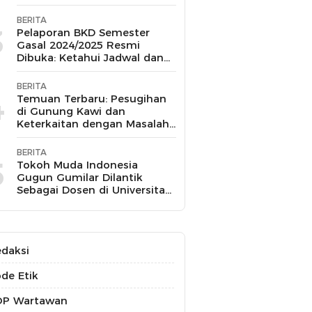
BERITA
3
Pelaporan BKD Semester
Gasal 2024/2025 Resmi
Dibuka: Ketahui Jadwal dan
Prosesnya
BERITA
4
Temuan Terbaru: Pesugihan
di Gunung Kawi dan
Keterkaitan dengan Masalah
Kesehatan Mental
BERITA
5
Tokoh Muda Indonesia
Gugun Gumilar Dilantik
Sebagai Dosen di Universitas
Indonesia dan Akan Mengajar
Berbagai Mata Kuliah
daksi
de Etik
OP Wartawan