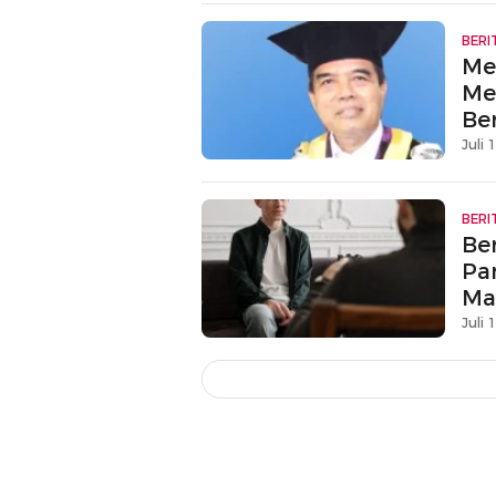
BERI
Me
Me
Be
Juli 
BERI
Be
Pan
Ma
Juli 