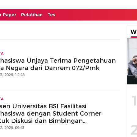
or Paper
Pelatihan
Tes
W
TA
hasiswa Unjaya Terima Pengetahuan
la Negara dari Danrem 072/Pmk
13, 2026, 12:48
TA
en Universitas BSI Fasilitasi
hasiswa dengan Student Corner
tuk Diskusi dan Bimbingan
ripsiDosen
12, 2026, 09:45