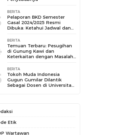
BERITA
3
Pelaporan BKD Semester
Gasal 2024/2025 Resmi
Dibuka: Ketahui Jadwal dan
Prosesnya
BERITA
4
Temuan Terbaru: Pesugihan
di Gunung Kawi dan
Keterkaitan dengan Masalah
Kesehatan Mental
BERITA
5
Tokoh Muda Indonesia
Gugun Gumilar Dilantik
Sebagai Dosen di Universitas
Indonesia dan Akan Mengajar
Berbagai Mata Kuliah
daksi
de Etik
OP Wartawan