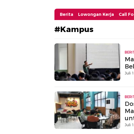
Berita
Lowongan Kerja
Call F
#Kampus
BERI
Ma
Be
Juli 
BERI
Dos
Ma
un
Sk
Juli 