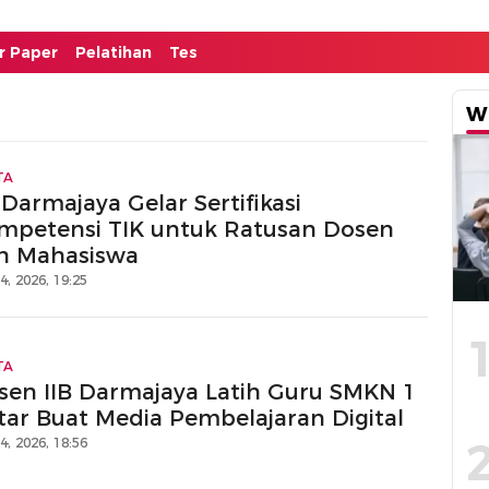
or Paper
Pelatihan
Tes
W
TA
 Darmajaya Gelar Sertifikasi
mpetensi TIK untuk Ratusan Dosen
n Mahasiswa
14, 2026, 19:25
TA
sen IIB Darmajaya Latih Guru SMKN 1
tar Buat Media Pembelajaran Digital
14, 2026, 18:56