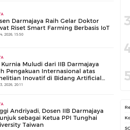
TA
sen Darmajaya Raih Gelar Doktor
wat Riset Smart Farming Berbasis IoT
14, 2026, 15:50
TA
 Kurnia Muludi dari IIB Darmajaya
ih Pengakuan Internasional atas
elitian Inovatif di Bidang Artificial
elligence
13, 2026, 20:11
TA
Re
ggi Andriyadi, Dosen IIB Darmajaya
tunjuk sebagai Ketua PPI Tunghai
Ko
iversity Taiwan
S