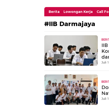
Berita
Lowongan Kerja
Call F
#IIB Darmajaya
BERI
IIB
Ko
da
Juli 
BERI
Do
Na
Juli 