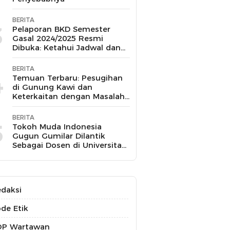
BERITA
3
Pelaporan BKD Semester
Gasal 2024/2025 Resmi
Dibuka: Ketahui Jadwal dan
Prosesnya
BERITA
4
Temuan Terbaru: Pesugihan
di Gunung Kawi dan
Keterkaitan dengan Masalah
Kesehatan Mental
BERITA
5
Tokoh Muda Indonesia
Gugun Gumilar Dilantik
Sebagai Dosen di Universitas
Indonesia dan Akan Mengajar
Berbagai Mata Kuliah
daksi
de Etik
OP Wartawan