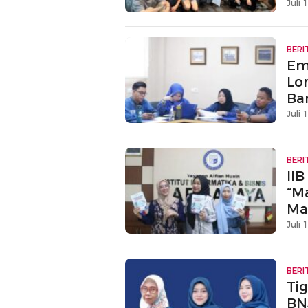
Juli 
BERI
Em
Lo
Ba
Juli 
BERI
II
“M
Ma
Juli 
BERI
Tig
BN