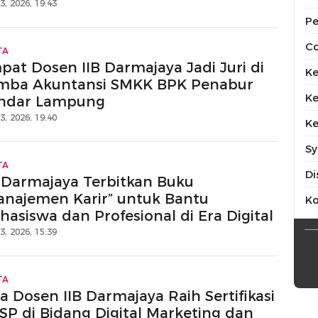
13, 2026, 19:43
Pe
Co
TA
pat Dosen IIB Darmajaya Jadi Juri di
Ke
mba Akuntansi SMKK BPK Penabur
Ke
ndar Lampung
13, 2026, 19:40
Ke
Sy
TA
Di
B Darmajaya Terbitkan Buku
anajemen Karir” untuk Bantu
K
hasiswa dan Profesional di Era Digital
13, 2026, 15:39
TA
a Dosen IIB Darmajaya Raih Sertifikasi
SP di Bidang Digital Marketing dan