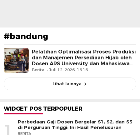
#bandung
Pelatihan Optimalisasi Proses Produksi
dan Manajemen Persediaan Hijab oleh
Dosen ARS University dan Mahasiswa
Mendukung Kemajuan Gallary Hijab di
Berita
Juli 12, 2026, 16:16
Era Digital
Lihat lainnya
WIDGET POS TERPOPULER
Perbedaan Gaji Dosen Bergelar S1, S2, dan S3
1
di Perguruan Tinggi: Ini Hasil Penelusuran
BERITA