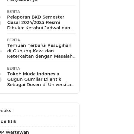
BERITA
3
Pelaporan BKD Semester
Gasal 2024/2025 Resmi
Dibuka: Ketahui Jadwal dan
Prosesnya
BERITA
4
Temuan Terbaru: Pesugihan
di Gunung Kawi dan
Keterkaitan dengan Masalah
Kesehatan Mental
BERITA
5
Tokoh Muda Indonesia
Gugun Gumilar Dilantik
Sebagai Dosen di Universitas
Indonesia dan Akan Mengajar
Berbagai Mata Kuliah
daksi
de Etik
OP Wartawan