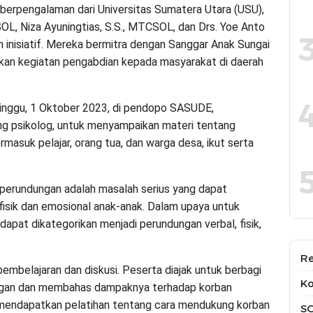
 berpengalaman dari Universitas Sumatera Utara (USU),
CSOL, Niza Ayuningtias, S.S., MTCSOL, dan Drs. Yoe Anto
an inisiatif. Mereka bermitra dengan Sanggar Anak Sungai
an kegiatan pengabdian kepada masyarakat di daerah
Minggu, 1 Oktober 2023, di pendopo SASUDE,
ng psikolog, untuk menyampaikan materi tentang
rmasuk pelajar, orang tua, dan warga desa, ikut serta
perundungan adalah masalah serius yang dapat
isik dan emosional anak-anak. Dalam upaya untuk
apat dikategorikan menjadi perundungan verbal, fisik,
Re
pembelajaran dan diskusi. Peserta diajak untuk berbagi
Ko
gan dan membahas dampaknya terhadap korban
a mendapatkan pelatihan tentang cara mendukung korban
S