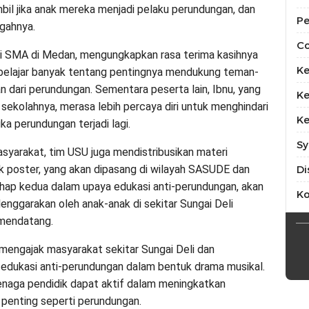
bil jika anak mereka menjadi pelaku perundungan, dan
Pe
gahnya.
Co
swi SMA di Medan, mengungkapkan rasa terima kasihnya
Ke
a belajar banyak tentang pentingnya mendukung teman-
 dari perundungan. Sementara peserta lain, Ibnu, yang
Ke
sekolahnya, merasa lebih percaya diri untuk menghindari
Ke
ka perundungan terjadi lagi.
Sy
syarakat, tim USU juga mendistribusikan materi
k poster, yang akan dipasang di wilayah SASUDE dan
Di
tahap kedua dalam upaya edukasi anti-perundungan, akan
K
enggarakan oleh anak-anak di sekitar Sungai Deli
mendatang.
 mengajak masyarakat sekitar Sungai Deli dan
dukasi anti-perundungan dalam bentuk drama musikal.
naga pendidik dapat aktif dalam meningkatkan
 penting seperti perundungan.