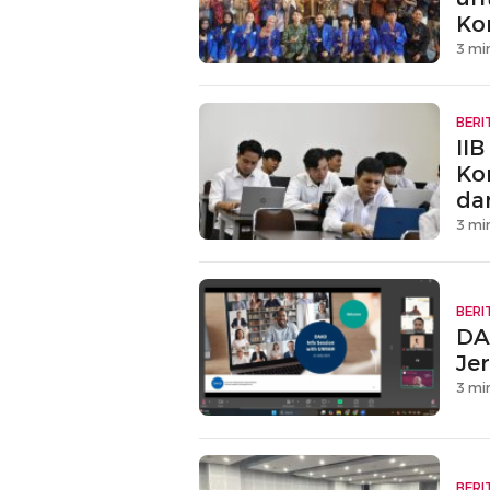
Ko
3 mi
BERI
IIB
Ko
da
3 mi
BERI
DA
Je
3 mi
BERI