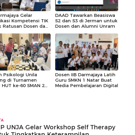
armajaya Gelar
DAAD Tawarkan Beasiswa
fikasi Kompetensi TIK
S2 dan S3 di Jerman untuk
k Ratusan Dosen dan
Dosen dan Alumni Unram
siswa
 Psikologi Unila
Dosen IIB Darmajaya Latih
ng di Turnamen
Guru SMKN 1 Natar Buat
r HUT ke-60 SMAN 2
Media Pembelajaran Digital
ar Lampung
TA
IP UNJA Gelar Workshop Self Therapy
tuk Tingkatkan Keterampilan