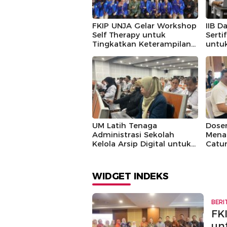
FKIP UNJA Gelar Workshop
IIB D
Self Therapy untuk
Serti
Tingkatkan Keterampilan
untu
Konseling
Maha
UM Latih Tenaga
Dosen
Administrasi Sekolah
Mena
Kelola Arsip Digital untuk
Catu
Efisiensi Kerja
Band
WIDGET INDEKS
BERI
FK
un