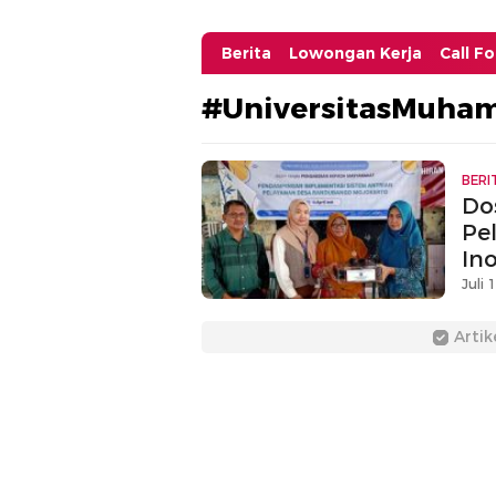
Berita
Lowongan Kerja
Call F
#UniversitasMuha
BERI
Do
Pe
Ino
Juli 
Artik