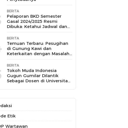
BERITA
3
Pelaporan BKD Semester
Gasal 2024/2025 Resmi
Dibuka: Ketahui Jadwal dan
Prosesnya
BERITA
4
Temuan Terbaru: Pesugihan
di Gunung Kawi dan
Keterkaitan dengan Masalah
Kesehatan Mental
BERITA
5
Tokoh Muda Indonesia
Gugun Gumilar Dilantik
Sebagai Dosen di Universitas
Indonesia dan Akan Mengajar
Berbagai Mata Kuliah
daksi
de Etik
OP Wartawan