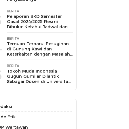
BERITA
3
Pelaporan BKD Semester
Gasal 2024/2025 Resmi
Dibuka: Ketahui Jadwal dan
Prosesnya
BERITA
4
Temuan Terbaru: Pesugihan
di Gunung Kawi dan
Keterkaitan dengan Masalah
Kesehatan Mental
BERITA
5
Tokoh Muda Indonesia
Gugun Gumilar Dilantik
Sebagai Dosen di Universitas
Indonesia dan Akan Mengajar
Berbagai Mata Kuliah
daksi
de Etik
OP Wartawan