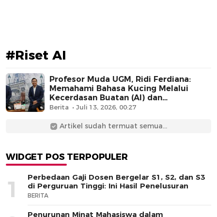
#Riset AI
Profesor Muda UGM, Ridi Ferdiana:
Memahami Bahasa Kucing Melalui
Kecerdasan Buatan (AI) dan
Pengembangan Digital Sibling
Berita
Juli 13, 2026, 00:27
Artikel sudah termuat semua...
WIDGET POS TERPOPULER
Perbedaan Gaji Dosen Bergelar S1, S2, dan S3
1
di Perguruan Tinggi: Ini Hasil Penelusuran
BERITA
Penurunan Minat Mahasiswa dalam