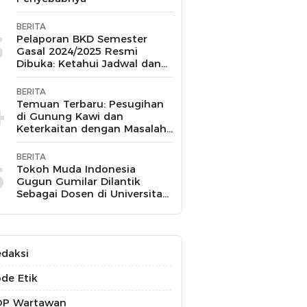
BERITA
3
Pelaporan BKD Semester
Gasal 2024/2025 Resmi
Dibuka: Ketahui Jadwal dan
Prosesnya
BERITA
4
Temuan Terbaru: Pesugihan
di Gunung Kawi dan
Keterkaitan dengan Masalah
Kesehatan Mental
BERITA
5
Tokoh Muda Indonesia
Gugun Gumilar Dilantik
Sebagai Dosen di Universitas
Indonesia dan Akan Mengajar
Berbagai Mata Kuliah
daksi
de Etik
OP Wartawan