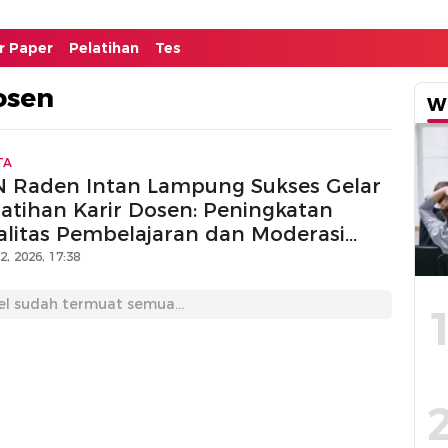
or Paper
Pelatihan
Tes
osen
W
TA
N Raden Intan Lampung Sukses Gelar
latihan Karir Dosen: Peningkatan
alitas Pembelajaran dan Moderasi
ragama Menjadi Sorotan
12, 2026, 17:38
el sudah termuat semua...