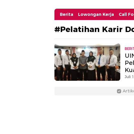
Berita
Lowongan Kerja
Call F
#Pelatihan Karir D
BERI
UI
Pe
Ku
Be
Juli 
Artik