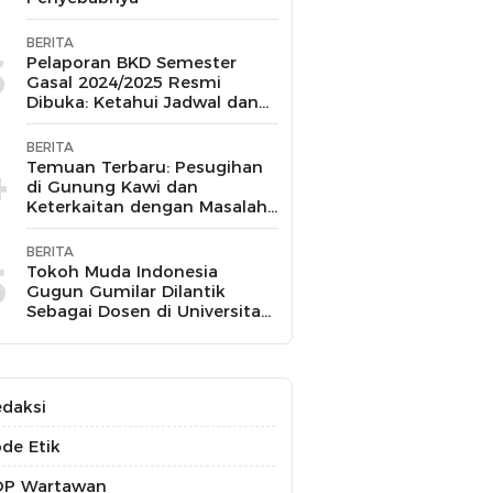
BERITA
3
Pelaporan BKD Semester
Gasal 2024/2025 Resmi
Dibuka: Ketahui Jadwal dan
Prosesnya
BERITA
4
Temuan Terbaru: Pesugihan
di Gunung Kawi dan
Keterkaitan dengan Masalah
Kesehatan Mental
BERITA
5
Tokoh Muda Indonesia
Gugun Gumilar Dilantik
Sebagai Dosen di Universitas
Indonesia dan Akan Mengajar
Berbagai Mata Kuliah
daksi
de Etik
OP Wartawan