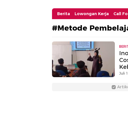
Berita
Lowongan Kerja
Call F
#Metode Pembelaja
BERI
In
Co
Ke
Juli 
Artik