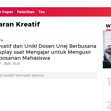
or Paper
Pelatihan
Tes
ran Kreatif
W
TA
ovatif dan Unik! Dosen Unej Berbusana
splay saat Mengajar untuk Mengusir
bosanan Mahasiswa
11, 2026, 20:25
el sudah termuat semua...