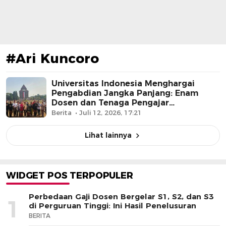
#Ari Kuncoro
Universitas Indonesia Menghargai
Pengabdian Jangka Panjang: Enam
Dosen dan Tenaga Pengajar
Dianugerahi Tanda Kehormatan
Berita
Juli 12, 2026, 17:21
Lihat lainnya
WIDGET POS TERPOPULER
Perbedaan Gaji Dosen Bergelar S1, S2, dan S3
1
di Perguruan Tinggi: Ini Hasil Penelusuran
BERITA