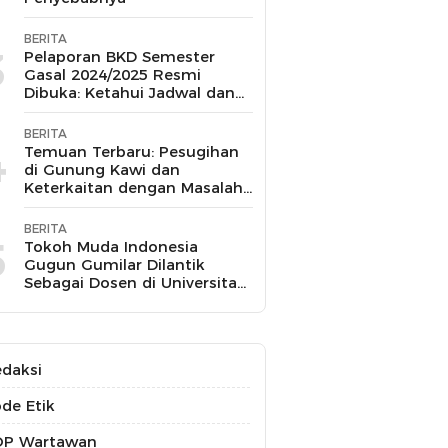
BERITA
3
Pelaporan BKD Semester
Gasal 2024/2025 Resmi
Dibuka: Ketahui Jadwal dan
Prosesnya
BERITA
4
Temuan Terbaru: Pesugihan
di Gunung Kawi dan
Keterkaitan dengan Masalah
Kesehatan Mental
BERITA
5
Tokoh Muda Indonesia
Gugun Gumilar Dilantik
Sebagai Dosen di Universitas
Indonesia dan Akan Mengajar
Berbagai Mata Kuliah
daksi
de Etik
OP Wartawan