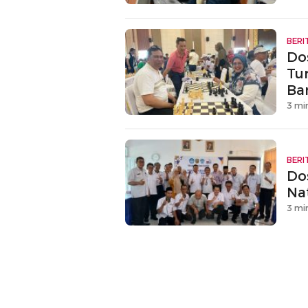
BERI
Do
Tu
Ba
3 mi
BERI
Do
Na
3 mi