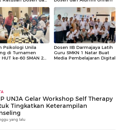
siswa
 Psikologi Unila
Dosen IIB Darmajaya Latih
ng di Turnamen
Guru SMKN 1 Natar Buat
r HUT ke-60 SMAN 2
Media Pembelajaran Digital
ar Lampung
TA
IP UNJA Gelar Workshop Self Therapy
tuk Tingkatkan Keterampilan
nseling
nggu yang lalu