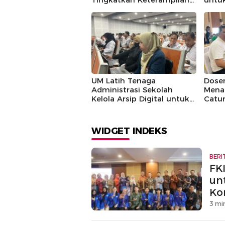
Konseling
Maha
UM Latih Tenaga
Dosen
Administrasi Sekolah
Mena
Kelola Arsip Digital untuk
Catu
Efisiensi Kerja
Band
WIDGET INDEKS
BERI
FK
un
Ko
3 mi