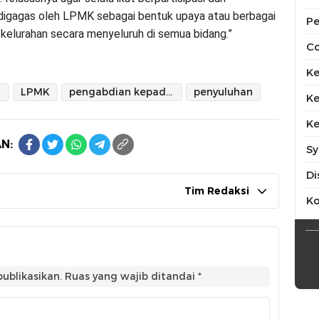
 digagas oleh LPMK sebagai bentuk upaya atau berbagai
Pe
elurahan secara menyeluruh di semua bidang.”
Co
Ke
LPMK
pengabdian kepada masyarakat
penyuluhan
Ke
Ke
N:
Sy
Di
Tim Redaksi
K
ublikasikan.
Ruas yang wajib ditandai
*