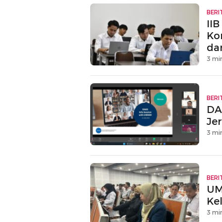
BERI
IIB
Ko
da
3 mi
BERI
DA
Je
3 mi
BERI
UM
Kel
3 mi