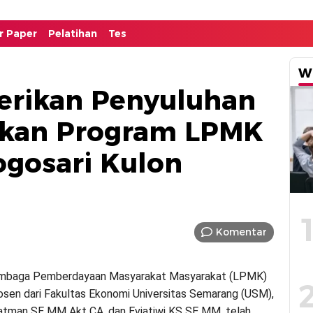
or Paper
Pelatihan
Tes
W
erikan Penyuluhan
skan Program LPMK
ogosari Kulon
Komentar
embaga Pemberdayaan Masyarakat Masyarakat (LPMK)
dosen dari Fakultas Ekonomi Universitas Semarang (USM),
atman SE MM Akt CA, dan Eviatiwi KS SE MM, telah