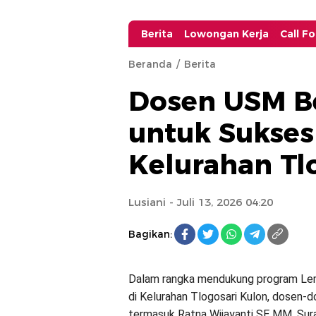
Berita
Lowongan Kerja
Call F
Beranda
Berita
Dosen USM B
untuk Sukse
Kelurahan Tl
Lusiani
- Juli 13, 2026 04:20
Bagikan:
Dalam rangka mendukung program L
di Kelurahan Tlogosari Kulon, dosen-
termasuk Ratna Wijayanti SE MM, Sur