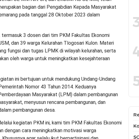
 merupakan bagian dari Pengabdian Kepada Masyarakat
Semarang pada tanggal 28 Oktober 2023 dalam
ir, termasuk 3 dosen dari tim PKM Fakultas Ekonomi
SM, dan 39 warga Kelurahan Tlogosari Kulon. Materi
g fungsi dan tugas LPMK di wilayah kelurahan, serta
rjakan oleh warga untuk meningkatkan kesejahteraan
egiatan ini bertujuan untuk mendukung Undang-Undang
Pemerintah Nomor 43 Tahun 2014. Keduanya
 Pemberdayaan Masyarakat (LPM) dalam pembangunan
masyarakat, menyusun rencana pembangunan, dan
 dalam pembangunan desa.
Re
elalui kegiatan PKM ini, kami tim PKM Fakultas Ekonomi
Ko
 dengan cara meningkatkan motivasi warga
S
 Khususnya agar selalu ikut berpartisipasi dan