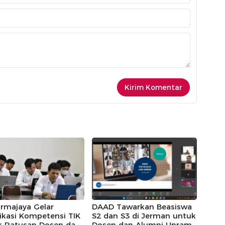
armajaya Gelar
DAAD Tawarkan Beasiswa
fikasi Kompetensi TIK
S2 dan S3 di Jerman untuk
k Ratusan Dosen dan
Dosen dan Alumni Unram