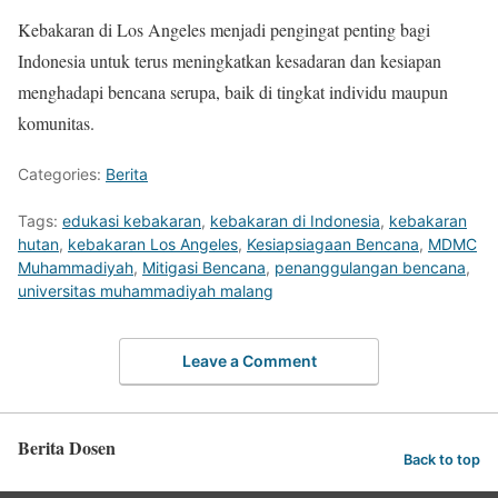
Kebakaran di Los Angeles menjadi pengingat penting bagi
Indonesia untuk terus meningkatkan kesadaran dan kesiapan
menghadapi bencana serupa, baik di tingkat individu maupun
komunitas.
Categories:
Berita
Tags:
edukasi kebakaran
,
kebakaran di Indonesia
,
kebakaran
hutan
,
kebakaran Los Angeles
,
Kesiapsiagaan Bencana
,
MDMC
Muhammadiyah
,
Mitigasi Bencana
,
penanggulangan bencana
,
universitas muhammadiyah malang
Leave a Comment
Berita Dosen
Back to top