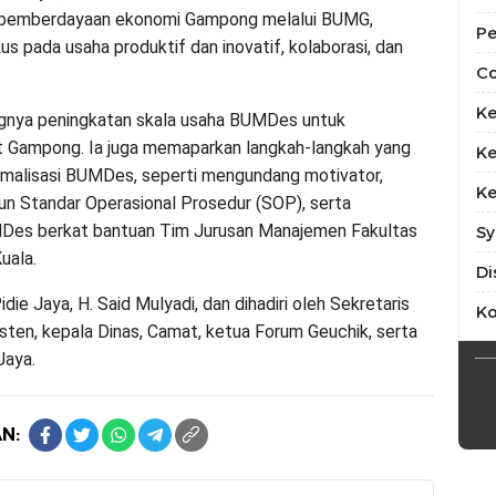
an pemberdayaan ekonomi Gampong melalui BUMG,
Pe
 pada usaha produktif dan inovatif, kolaborasi, dan
Co
Ke
ngnya peningkatan skala usaha BUMDes untuk
 Gampong. Ia juga memaparkan langkah-langkah yang
Ke
imalisasi BUMDes, seperti mengundang motivator,
Ke
 Standar Operasional Prosedur (SOP), serta
Des berkat bantuan Tim Jurusan Manajemen Fakultas
Sy
uala.
Di
idie Jaya, H. Said Mulyadi, dan dihadiri oleh Sekretaris
K
sten, kepala Dinas, Camat, ketua Forum Geuchik, serta
Jaya.
N: