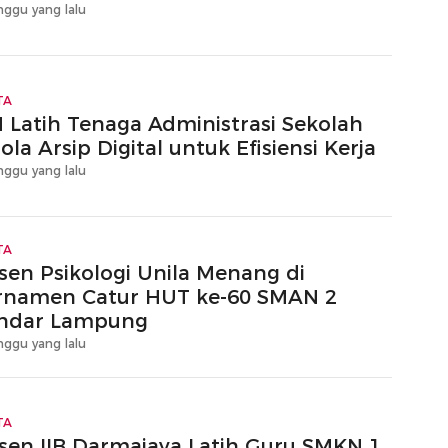
nggu yang lalu
TA
 Latih Tenaga Administrasi Sekolah
ola Arsip Digital untuk Efisiensi Kerja
nggu yang lalu
TA
sen Psikologi Unila Menang di
rnamen Catur HUT ke-60 SMAN 2
ndar Lampung
nggu yang lalu
TA
sen IIB Darmajaya Latih Guru SMKN 1