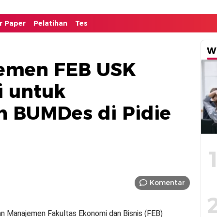
or Paper
Pelatihan
Tes
W
emen FEB USK
i untuk
 BUMDes di Pidie
Komentar
an Manajemen Fakultas Ekonomi dan Bisnis (FEB)