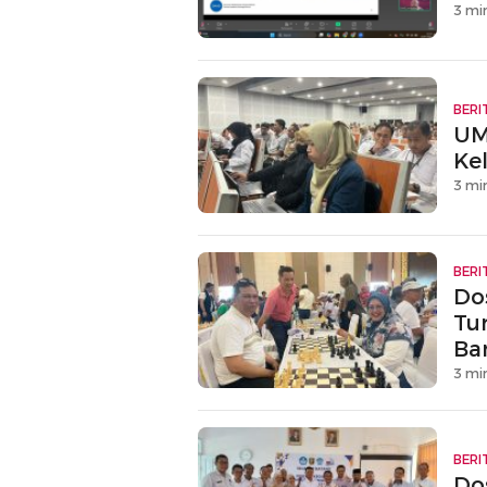
3 mi
BERI
UM
Kel
3 mi
BERI
Do
Tu
Ba
3 mi
BERI
Do