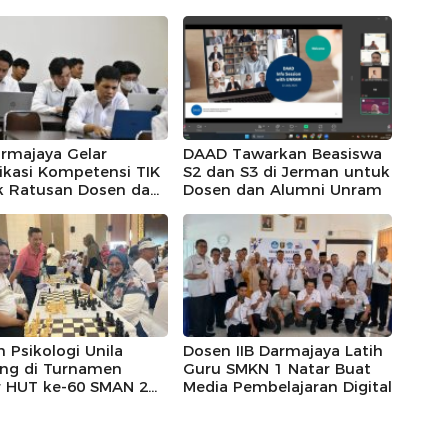
armajaya Gelar
DAAD Tawarkan Beasiswa
fikasi Kompetensi TIK
S2 dan S3 di Jerman untuk
k Ratusan Dosen dan
Dosen dan Alumni Unram
siswa
 Psikologi Unila
Dosen IIB Darmajaya Latih
ng di Turnamen
Guru SMKN 1 Natar Buat
r HUT ke-60 SMAN 2
Media Pembelajaran Digital
ar Lampung