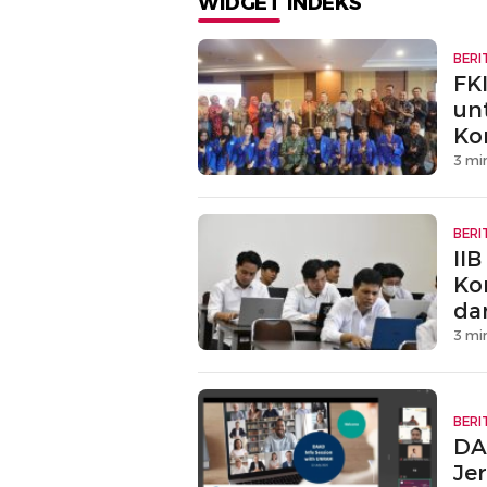
WIDGET INDEKS
BERI
FK
un
Ko
3 mi
BERI
IIB
Ko
da
3 mi
BERI
DA
Je