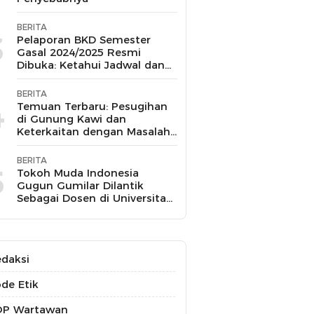
BERITA
3
Pelaporan BKD Semester
Gasal 2024/2025 Resmi
Dibuka: Ketahui Jadwal dan
Prosesnya
BERITA
4
Temuan Terbaru: Pesugihan
di Gunung Kawi dan
Keterkaitan dengan Masalah
Kesehatan Mental
BERITA
5
Tokoh Muda Indonesia
Gugun Gumilar Dilantik
Sebagai Dosen di Universitas
Indonesia dan Akan Mengajar
Berbagai Mata Kuliah
daksi
de Etik
OP Wartawan