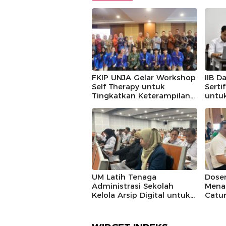
FKIP UNJA Gelar Workshop
IIB D
Self Therapy untuk
Serti
Tingkatkan Keterampilan
untu
Konseling
Maha
UM Latih Tenaga
Dosen
Administrasi Sekolah
Mena
Kelola Arsip Digital untuk
Catu
Efisiensi Kerja
Band