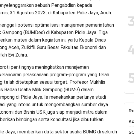
 menyelenggarakan sebuah Pengabdian kepada
is, 31 Agustus 2023, di Kabupaten Pidie Jaya, Aceh.
 menggali potensi optimalisasi manajemen pemerintahan
lik Gampong (BUMDes) di Kabupaten Pidie Jaya. Tiga
kan materi dalam kegiatan ini, yaitu Kepala Dinas
 Aceh, Zulkifli, Guru Besar Fakultas Ekonomi dan
fah Evi Zuhra.
yoroti pentingnya meningkatkan manajemen
kelancaran pelaksanaan program-program yang telah
 telah ditetapkan sesuai target. Profesor Mukhlis
gis Badan Usaha Milik Gampong (BUMG) dalam
pong di Pidie Jaya. Ia menekankan perlunya studi
tasi yang intens untuk mengembangkan sumber daya
Re
onomi dan Bisnis USK juga siap menjadi mitra dalam
rikan bimbingan serta konsultasi jika dibutuhkan.
Ko
die Jaya, memberikan data sektor usaha BUMG di seluruh
S