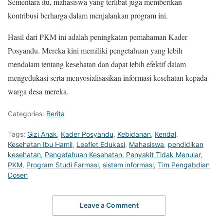
Sementara itu, mahasiswa yang terlibat juga memberikan
kontribusi berharga dalam menjalankan program ini.
Hasil dari PKM ini adalah peningkatan pemahaman Kader
Posyandu. Mereka kini memiliki pengetahuan yang lebih
mendalam tentang kesehatan dan dapat lebih efektif dalam
mengedukasi serta menyosialisasikan informasi kesehatan kepada
warga desa mereka.
Categories:
Berita
Tags:
Gizi Anak
,
Kader Posyandu
,
Kebidanan
,
Kendal
,
Kesehatan Ibu Hamil
,
Leaflet Edukasi
,
Mahasiswa
,
pendidikan
kesehatan
,
Pengetahuan Kesehatan
,
Penyakit Tidak Menular
,
PKM
,
Program Studi Farmasi
,
sistem informasi
,
Tim Pengabdian
Dosen
Leave a Comment