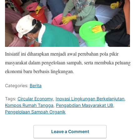
Inisiatif ini diharapkan menjadi awal perubahan pola pikir
masyarakat dalam pengelolaan sampah, serta membuka peluang
ekonomi baru berbasis lingkungan.
Categories:
Berita
Tags:
Circular Economy
,
Inovasi Lingkungan Berkelanjutan
,
Kompos Rumah Tangga
,
Pengabdian Masyarakat UB
,
Pengelolaan Sampah Organik
Leave a Comment