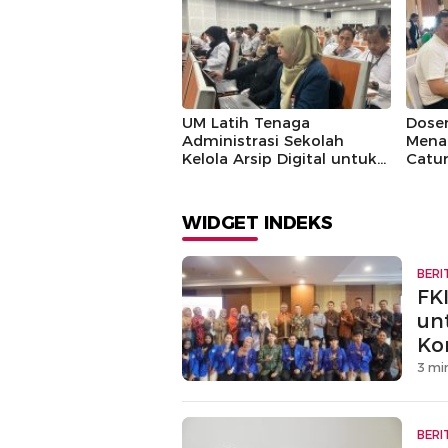
UM Latih Tenaga
Dosen
Administrasi Sekolah
Mena
Kelola Arsip Digital untuk
Catu
Efisiensi Kerja
Band
WIDGET INDEKS
BERI
FK
un
Ko
3 mi
BERI