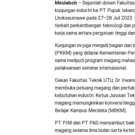
Meulaboh
– Sejumlah dosen Fakultas
kunjungan industri ke PT Pupuk Iskan
Lhokseumawe pada 27–28 Juli 2023. 
terkait perkembangan teknologi dan pr
kerja sama antara perguruan tinggi dan
Kunjungan ini juga menjadi bagian da
(PKKM) yang didanai Kementerian Pend
sama meliputi program magang mahasis
pelaksanaan seminar internasional.
Dekan Fakultas Teknik UTU, Dr. Irwan
membuka peluang magang dan pertukar
kebutuhan industri. Ketua Jurusan Te
magang memungkinkan konversi hingga
Belajar Kampus Merdeka (MBKM).
PT PIM dan PT PAG menyambut baik k
magang selama lima bulan serta keterli