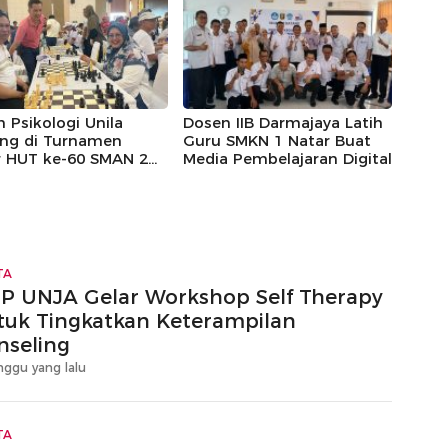
 Psikologi Unila
Dosen IIB Darmajaya Latih
ng di Turnamen
Guru SMKN 1 Natar Buat
r HUT ke-60 SMAN 2
Media Pembelajaran Digital
ar Lampung
TA
IP UNJA Gelar Workshop Self Therapy
tuk Tingkatkan Keterampilan
nseling
nggu yang lalu
TA