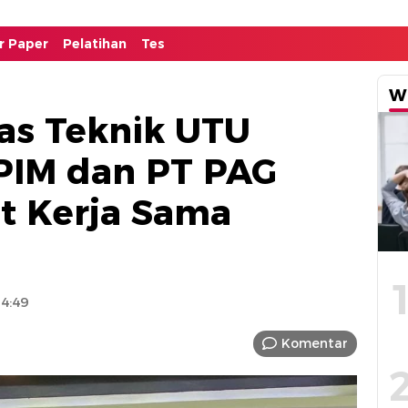
or Paper
Pelatihan
Tes
W
as Teknik UTU
PIM dan PT PAG
t Kerja Sama
14:49
Komentar