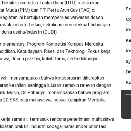
 Teknik Universitas Teuku Umar (UTU) melakukan
Pe
dar Muda (PIM) dan PT Perta Arun Gas (PAG) di
Kegiatan ini bertujuan memperluas wawasan dosen
Co
aktik industri terkini, sekaligus memperkuat hubungan
Ke
 dunia usaha/industri (DUDI).
Ke
ri implementasi Program Kompetisi Kampus Merdeka
Ke
idikan, Kebudayaan, Riset, dan Teknologi. Fokus kerja
wa, dosen praktisi, kuliah tamu, serta dukungan
Sy
Di
syah, menyampaikan bahwa kolaborasi ini diharapkan
K
an keahlian, sehingga lulusan semakin relevan dengan
knik Mesin, Dr. Pribadyo, menambahkan bahwa program
 20 SKS bagi mahasiswa, sesuai kebijakan Merdeka
erja sama ini, termasuk rencana penerimaan mahasiswa
batan praktisi industri sebagai narasumber orientasi