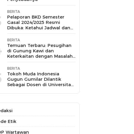
BERITA
3
Pelaporan BKD Semester
Gasal 2024/2025 Resmi
Dibuka: Ketahui Jadwal dan
Prosesnya
BERITA
4
Temuan Terbaru: Pesugihan
di Gunung Kawi dan
Keterkaitan dengan Masalah
Kesehatan Mental
BERITA
5
Tokoh Muda Indonesia
Gugun Gumilar Dilantik
Sebagai Dosen di Universitas
Indonesia dan Akan Mengajar
Berbagai Mata Kuliah
daksi
de Etik
OP Wartawan