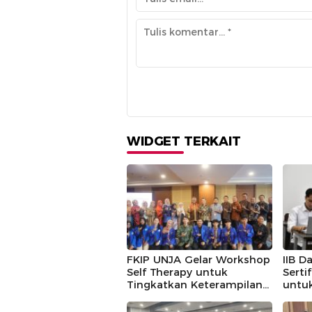
WIDGET TERKAIT
FKIP UNJA Gelar Workshop
IIB D
Self Therapy untuk
Serti
Tingkatkan Keterampilan
untu
Konseling
Maha