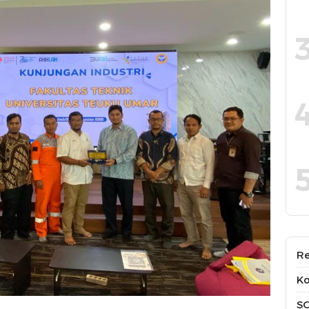
Re
Ko
S